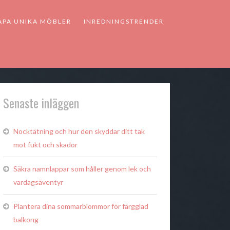
APA UNIKA MÖBLER
INREDNINGSTRENDER
Senaste inläggen
Nocktätning och hur den skyddar ditt tak
mot fukt och skador
Säkra namnlappar som håller genom lek och
vardagsäventyr
Plantera dina sommarblommor för färgglad
balkong