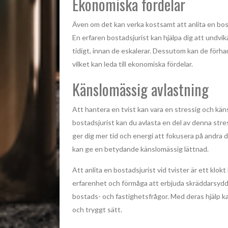
Ekonomiska fördelar
Även om det kan verka kostsamt att anlita en bost
En erfaren bostadsjurist kan hjälpa dig att undvi
tidigt, innan de eskalerar. Dessutom kan de förhand
vilket kan leda till ekonomiska fördelar.
Känslomässig avlastning
Att hantera en tvist kan vara en stressig och kä
bostadsjurist kan du avlasta en del av denna stre
ger dig mer tid och energi att fokusera på andra de
kan ge en betydande känslomässig lättnad.
Att anlita en bostadsjurist vid tvister är ett klok
erfarenhet och förmåga att erbjuda skräddarsydd r
bostads- och fastighetsfrågor. Med deras hjälp k
och tryggt sätt.