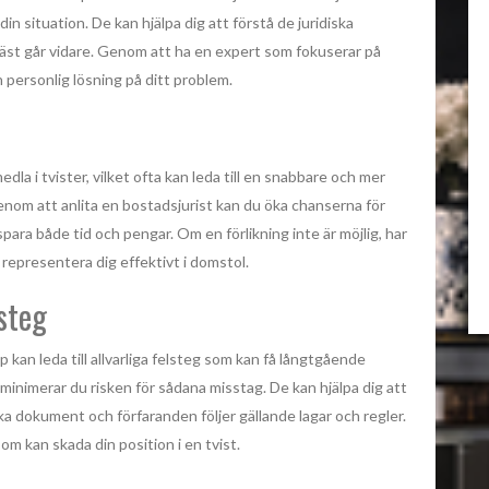
in situation. De kan hjälpa dig att förstå de juridiska
äst går vidare. Genom att ha en expert som fokuserar på
 personlig lösning på ditt problem.
dla i tvister, vilket ofta kan leda till en snabbare och mer
Genom att anlita en bostadsjurist kan du öka chanserna för
 spara både tid och pengar. Om en förlikning inte är möjlig, har
representera dig effektivt i domstol.
steg
p kan leda till allvarliga felsteg som kan få långtgående
inimerar du risken för sådana misstag. De kan hjälpa dig att
diska dokument och förfaranden följer gällande lagar och regler.
om kan skada din position i en tvist.