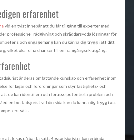
gedigen erfarenhet
na
vid en tvist innebär att du får tillgång till experter med
der professionell rådgivning och skräddarsydda lösningar för
kompetens och engagemang kan du känna dig trygg i att ditt
, vilket ökar dina chanser till en framgångsrik utgång.
rfarenhet
stadsjurist är deras omfattande kunskap och erfarenhet inom
else för lagar och förordningar som styr fastighets- och
 att de kan identifiera och förutse potentiella problem och
Med en bostadsjurist vid din sida kan du känna dig trygg i att
kompetent sätt.
 för att lösas på bästa sätt. Bostadsjurister kan erbjuda