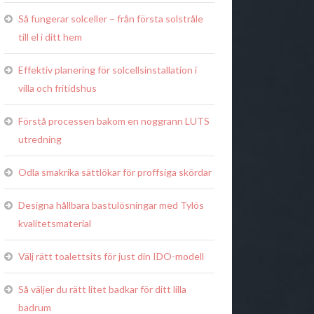
Så fungerar solceller – från första solstråle
till el i ditt hem
Effektiv planering för solcellsinstallation i
villa och fritidshus
Förstå processen bakom en noggrann LUTS
utredning
Odla smakrika sättlökar för proffsiga skördar
Designa hållbara bastulösningar med Tylös
kvalitetsmaterial
Välj rätt toalettsits för just din IDO-modell
Så väljer du rätt litet badkar för ditt lilla
badrum