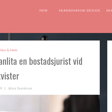
HEM
SKANDINAVISK DESIGN
SK
Hus & Hem
nlita en bostadsjurist vid
tvister
|
24
Adina Danielsson