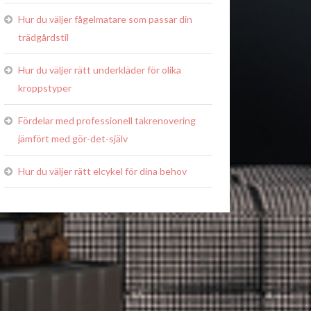
Hur du väljer fågelmatare som passar din
trädgårdstil
Hur du väljer rätt underkläder för olika
kroppstyper
Fördelar med professionell takrenovering
jämfört med gör-det-själv
Hur du väljer rätt elcykel för dina behov