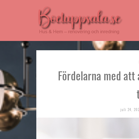
Hus & Hem – renovering och inredning
boetuppsala.se
Fördelarna med att a
juli 24, 20