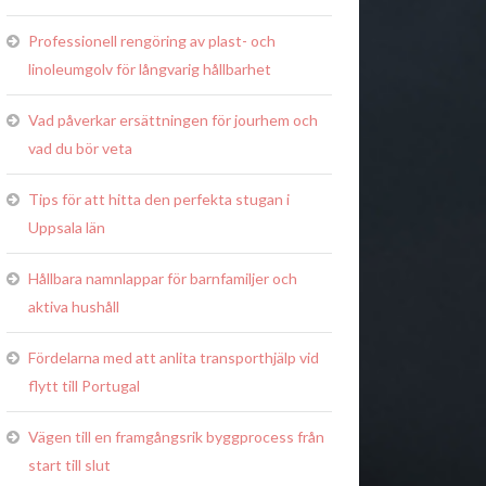
Professionell rengöring av plast- och
linoleumgolv för långvarig hållbarhet
Vad påverkar ersättningen för jourhem och
vad du bör veta
Tips för att hitta den perfekta stugan i
Uppsala län
Hållbara namnlappar för barnfamiljer och
aktiva hushåll
Fördelarna med att anlita transporthjälp vid
flytt till Portugal
Vägen till en framgångsrik byggprocess från
start till slut