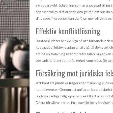
skräddarsydd rådgivning som är anpassad till just d
aspekterna av ditt ärende och ge råd om hur du b
dina specifika behov kan du få en mer effektiv och
Effektiv konfliktlösning
Bostadsjurister är skickliga på att förhandla och me
kostnadseffektiv lösning än att gå till domstol. 
att nå en förlikning utanför rättssalen, vilket kan
bostadsjuristen den erfarenhet som krävs för att 
Försäkring mot juridiska fel
Att hantera juridiska frågor utan tillräcklig kunska
konsekvenser. Genom att anlita en bostadsjurist m
undvika vanliga fallgropar och se till att alla juri
Detta försäkrar att du inte oavsiktligt gör något s