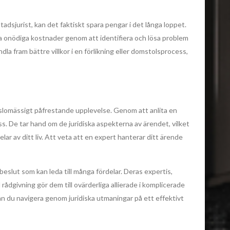
adsjurist, kan det faktiskt spara pengar i det långa loppet.
ka onödiga kostnader genom att identifiera och lösa problem
la fram bättre villkor i en förlikning eller domstolsprocess,
nslomässigt påfrestande upplevelse. Genom att anlita en
ss. De tar hand om de juridiska aspekterna av ärendet, vilket
lar av ditt liv. Att veta att en expert hanterar ditt ärende
t beslut som kan leda till många fördelar. Deras expertis,
ådgivning gör dem till ovärderliga allierade i komplicerade
an du navigera genom juridiska utmaningar på ett effektivt