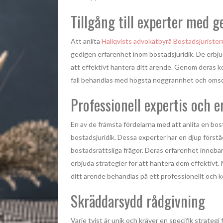
Tillgång till experter med 
Att anlita
Hallqvists advokatbyrå Bostadsjurister
gedigen erfarenhet inom bostadsjuridik. De erbju
att effektivt hantera ditt ärende. Genom deras 
fall behandlas med högsta noggrannhet och omsorg
Professionell expertis och e
En av de främsta fördelarna med att anlita en bo
bostadsjuridik. Dessa experter har en djup förstå
bostadsrättsliga frågor. Deras erfarenhet innebär
erbjuda strategier för att hantera dem effektivt. 
ditt ärende behandlas på ett professionellt och 
Skräddarsydd rådgivning
Varje tvist är unik och kräver en specifik strategi