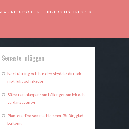
APA UNIKA MÖBLER
INREDNINGSTRENDER
Senaste inläggen
Nocktätning och hur den skyddar ditt tak
mot fukt och skador
Säkra namnlappar som håller genom lek och
vardagsäventyr
Plantera dina sommarblommor för färgglad
balkong