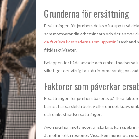
Grunderna för ersättning
Ersättningen för jourhem delas ofta upp i två de
som motsvarar din arbetsinsats och det ansvar 
de faktiska kostnaderna som uppstår
i samband me
fritidsaktiviteter.
Beloppen för både arvode och omkostnadsersättn
vilket gör det viktigt att du informerar dig om vad 
Faktorer som påverkar ersä
Ersättningen för jourhem baseras på flera faktor
barnet har särskilda behov eller om det krävs om
och omkostnadsersättningen.
Även jourhemmets geografiska läge kan spela in,
åt mellan olika regioner. Vissa kommuner och orga