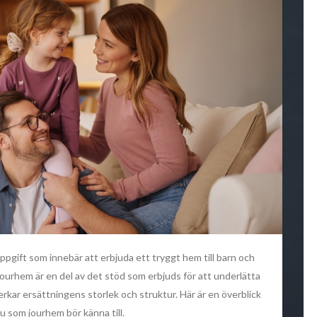
uppgift som innebär att erbjuda ett tryggt hem till barn och
jourhem är en del av det stöd som erbjuds för att underlätta
rkar ersättningens storlek och struktur. Här är en överblick
 som jourhem bör känna till.