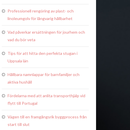
Professionell rengöring av plast- och
linoleumgolv för långvarig hållbarhet
Vad påverkar ersättningen för jourhem och
vad du bör veta
Tips för att hitta den perfekta stugan i
Uppsala län
Hållbara namnlappar för barnfamiljer och
aktiva hushåll
Fördelarna med att anlita transporthjälp vid
flytt till Portugal
Vägen till en framgångsrik byggprocess från
start till slut