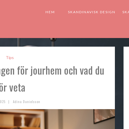
HEM
SKANDINAVISK DESIGN
SK
Tips
ngen för jourhem och vad du
ör veta
|
2025
Adina Danielsson