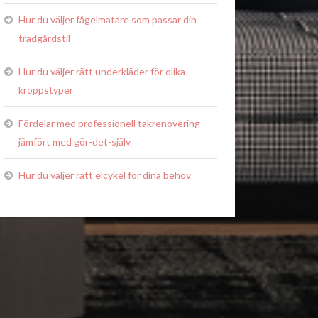
Hur du väljer fågelmatare som passar din
trädgårdstil
Hur du väljer rätt underkläder för olika
kroppstyper
Fördelar med professionell takrenovering
jämfört med gör-det-själv
Hur du väljer rätt elcykel för dina behov