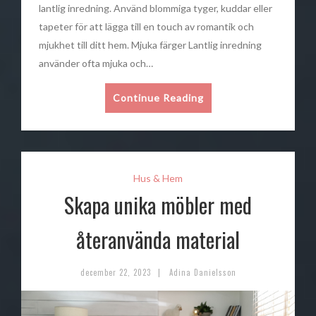
lantlig inredning. Använd blommiga tyger, kuddar eller
tapeter för att lägga till en touch av romantik och
mjukhet till ditt hem. Mjuka färger Lantlig inredning
använder ofta mjuka och…
Continue Reading
Hus & Hem
Skapa unika möbler med
återanvända material
|
december 22, 2023
Adina Danielsson