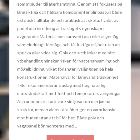
som inbjuder till återhämtning. Genom att fokusera på
långsiktiga och hållbara komponenter blir bastun både
estetiskt tilltalande och praktisk att sköta. I valet av
panel och inredning är träslagets egenskaper
avgörande. Material som kärnved i asp eller al ger låg
värmeledningsförmåga och tål fuktiga miljöer utan att
spricka eller vrida sig. Golv och sittbänkar med rätt
ytbehandling minskar risken för vattenansamling och
mögelbildning, vilket förlänger livslängden på hela
konstruktionen. Materialval för långvarig träskönhet
Tylö rekommenderar träslag med hög naturlig
motståndskraft mot fukt och temperatursvängningar.
Asp är populärt tack vare sin ljusa ton och jämna
struktur, medan alens täta fiber ger en varm känsla
mot huden utan att bli för het. Både golv och
väggpanel bör monteras med…