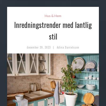
Hus & Hem
Inredningstrender med lantlig
stil
|
december 29, 2023
Adina Danielsson