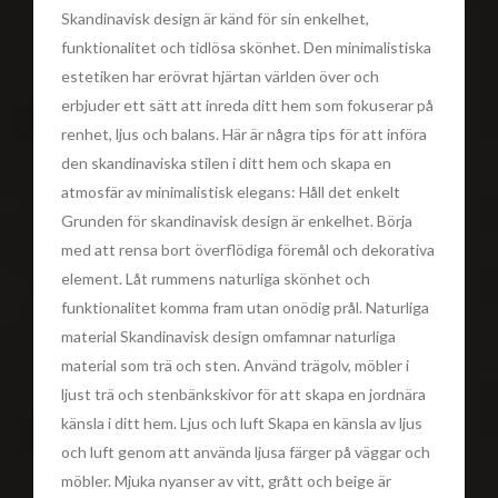
Skandinavisk design är känd för sin enkelhet,
funktionalitet och tidlösa skönhet. Den minimalistiska
estetiken har erövrat hjärtan världen över och
erbjuder ett sätt att inreda ditt hem som fokuserar på
renhet, ljus och balans. Här är några tips för att införa
den skandinaviska stilen i ditt hem och skapa en
atmosfär av minimalistisk elegans: Håll det enkelt
Grunden för skandinavisk design är enkelhet. Börja
med att rensa bort överflödiga föremål och dekorativa
element. Låt rummens naturliga skönhet och
funktionalitet komma fram utan onödig prål. Naturliga
material Skandinavisk design omfamnar naturliga
material som trä och sten. Använd trägolv, möbler i
ljust trä och stenbänkskivor för att skapa en jordnära
känsla i ditt hem. Ljus och luft Skapa en känsla av ljus
och luft genom att använda ljusa färger på väggar och
möbler. Mjuka nyanser av vitt, grått och beige är